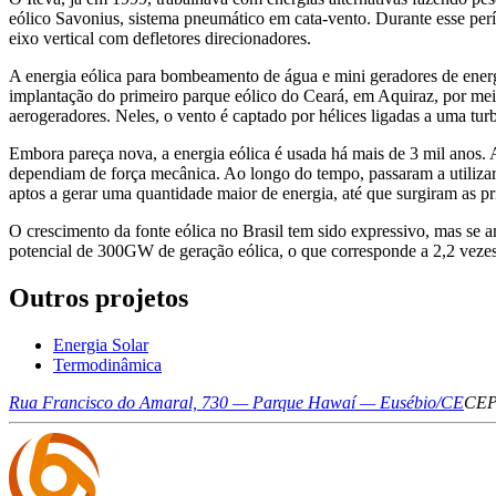
eólico Savonius, sistema pneumático em cata-vento. Durante esse pe
eixo vertical com defletores direcionadores.
A energia eólica para bombeamento de água e mini geradores de energ
implantação do primeiro parque eólico do Ceará, em Aquiraz, por meio 
aerogeradores. Neles, o vento é captado por hélices ligadas a uma tu
Embora pareça nova, a energia eólica é usada há mais de 3 mil anos. 
dependiam de força mecânica. Ao longo do tempo, passaram a utilizar
aptos a gerar uma quantidade maior de energia, até que surgiram as pri
O crescimento da fonte eólica no Brasil tem sido expressivo, mas se 
potencial de 300GW de geração eólica, o que corresponde a 2,2 vezes a
Outros projetos
Energia Solar
Termodinâmica
Rua Francisco do Amaral, 730 — Parque Hawaí — Eusébio/CE
CEP