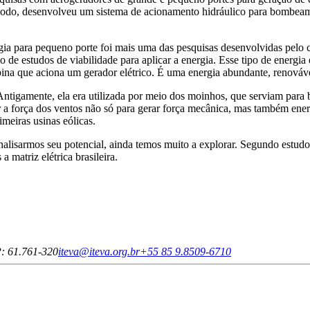
ríodo, desenvolveu um sistema de acionamento hidráulico para bombeame
ia para pequeno porte foi mais uma das pesquisas desenvolvidas pelo c
de estudos de viabilidade para aplicar a energia. Esse tipo de energia 
rbina que aciona um gerador elétrico. É uma energia abundante, renováve
Antigamente, ela era utilizada por meio dos moinhos, que serviam para
 a força dos ventos não só para gerar força mecânica, mas também ener
meiras usinas eólicas.
analisarmos seu potencial, ainda temos muito a explorar. Segundo estu
 matriz elétrica brasileira.
: 61.761-320
iteva@iteva.org.br
+55 85 9.8509-6710