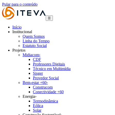
Pular para o conteúdo
☰
Início
Institucional
Quem Somos
Linha do Tempo
Estatuto Social
Projetos
Midiacom
›
CDF
Professores Digitais
Técnico em Multimídia
Sisger
Provedor Social
Bem-estar +60
›
Construcom
Conectividade +60
Energia
›
Termodinâmica
Eólica
Solar
Construção Sustentável
›